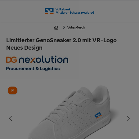
alt springen
Voba Merch
Limitierter GenoSneaker 2.0 mit VR-Logo
Neues Design
Bildergalerie überspringen
%