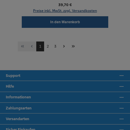
39,70 €
Preise inkl. MwSt. zzgl. Versandkosten
In den Warenkorb
Seite
Seite
Seite
1
2
3
Support
Hilfe
Informationen
Zahlungsarten
Versandarten
Sicher Einkaufen