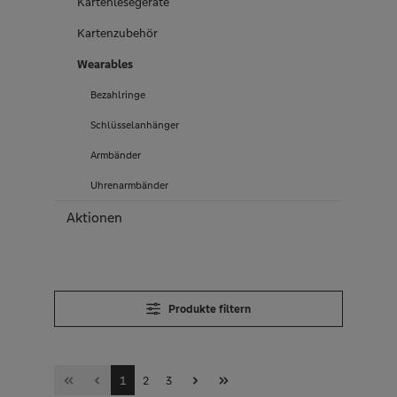
Kartenlesegeräte
Kartenzubehör
Wearables
Bezahlringe
Schlüsselanhänger
Armbänder
Uhrenarmbänder
Aktionen
Produkte filtern
Seite
Seite
Seite
1
2
3