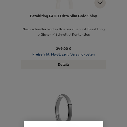
Bezahlring PAGO Ultra Slim Gold Shiny
Noch schneller kontaktlos bezahlen mit Bezahlring
✓ Sicher ✓ Schnell ✓ Kontaktlos
249,00 €
Preise inkl. MwSt. zzgl. Versandkosten
Details