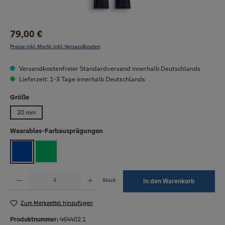
79,00 €
Preise inkl. MwSt. inkl. Versandkosten
Versandkostenfreier Standardversand innerhalb Deutschlands
Lieferzeit: 1-3 Tage innerhalb Deutschlands
auswählen
Größe
20 mm
auswählen
Wearables-Farbausprägungen
Blau
Grün
Produkt Anzahl: Gib den gewünschten Wert ein oder benutze die Schaltflächen um die Anzahl zu erh
Stück
In den Warenkorb
Zum Merkzettel hinzufügen
Produktnummer:
464402.1