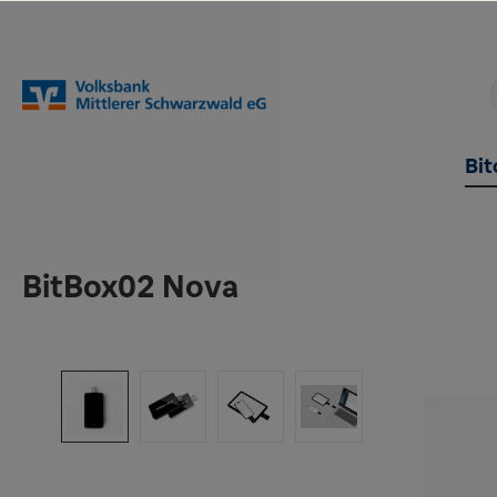
springen
Zur Hauptnavigation springen
Bit
BitBox02 Nova
Bildergalerie überspringen