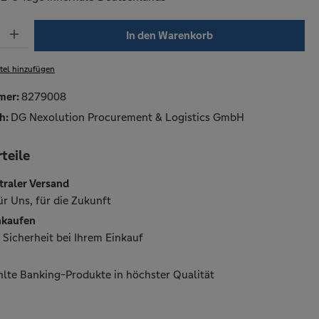
Gib den gewünschten Wert ein oder benutze die Schaltflächen um die Anzahl zu erhöh
In den Warenkorb
tel hinzufügen
mer:
8279008
h:
DG Nexolution Procurement & Logistics GmbH
teile
traler Versand
für Uns, für die Zukunft
nkaufen
Sicherheit bei Ihrem Einkauf
lte Banking-Produkte in höchster Qualität